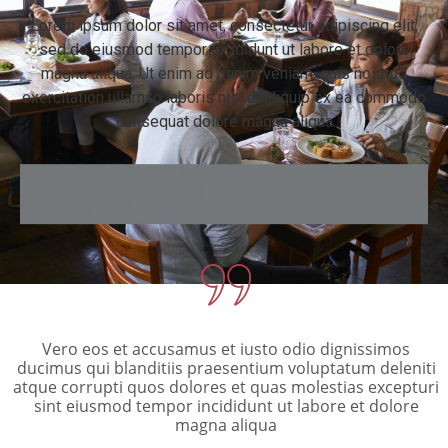
Lorem ipsum dolor sit amet, consectetur adipiscing elit,
sed do eiusmod tempor incididunt ut labore et dolore
magna aliqua. Ut enim ad minim veniam, quis nostrud
exercitation ullamco laboris nisi ut aliquip ex ea commodo
consequat dolore magna aliqua
Vero eos et accusamus et iusto odio dignissimos
ducimus qui blanditiis praesentium voluptatum deleniti
atque corrupti quos dolores et quas molestias excepturi
sint eiusmod tempor incididunt ut labore et dolore
magna aliqua