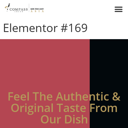
Elementor #169
Feel The Authentic &
Original Taste From
Our Dish